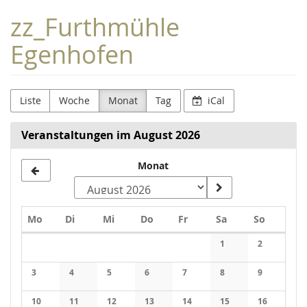
Zum
zz_Furthmühle
Haupt-
Inhalt
Egenhofen
springen
Liste
Woche
Monat
Tag
iCal
Veranstaltungen im August 2026
Monat
Montag
Dienstag
Mittwoch
Donnerstag
Freitag
Samstag
Sonntag
Mo
Di
Mi
Do
Fr
Sa
So
Kalender
1
2
Keine Veranstaltung
Keine Veran
3
4
5
6
7
8
9
Keine Veranstaltungen
Keine Veranstaltungen
Keine Veranstaltungen
Keine Veranstaltungen
Keine Veranstaltungen
Keine Veranstaltung
Keine Veran
10
11
12
13
14
15
16